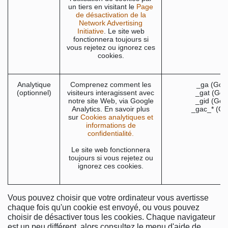
un tiers en visitant le
Page
de désactivation de la
Network Advertising
Initiative
. Le site web
fonctionnera toujours si
vous rejetez ou ignorez ces
cookies.
Analytique
Comprenez comment les
_ga (Goo
(optionnel)
visiteurs interagissent avec
_gat (Goo
notre site Web, via Google
_gid (Goo
Analytics. En savoir plus
_gac_* (Go
sur
Cookies analytiques et
informations de
confidentialité.
Le site web fonctionnera
toujours si vous rejetez ou
ignorez ces cookies.
Vous pouvez choisir que votre ordinateur vous avertisse
chaque fois qu'un cookie est envoyé, ou vous pouvez
choisir de désactiver tous les cookies. Chaque navigateur
est un peu différent, alors consultez le menu d'aide de